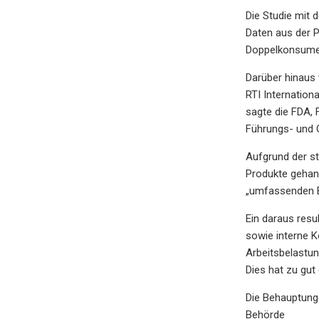
Die Studie mit 
Daten aus der 
Doppelkonsumen
Darüber hinaus 
RTI Internation
sagte die FDA, 
Führungs- und 
Aufgrund der st
Produkte gehand
„umfassenden B
Ein daraus resu
sowie interne K
Arbeitsbelastu
Dies hat zu gut
Die Behauptung
Behörde