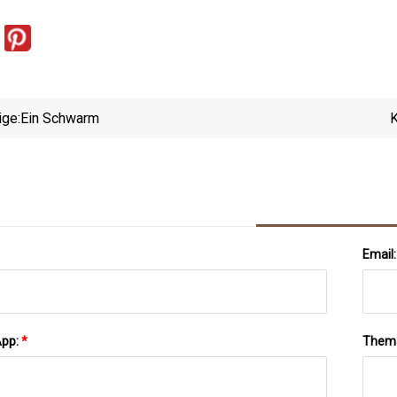
ige:
Ein Schwarm
K
Email
App:
*
Them