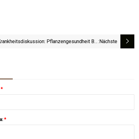
rankheitsdiskussion: Pflanzengesundheit Bei
:nächste
Warmem Wetter Verwalten
:
*
a:
*