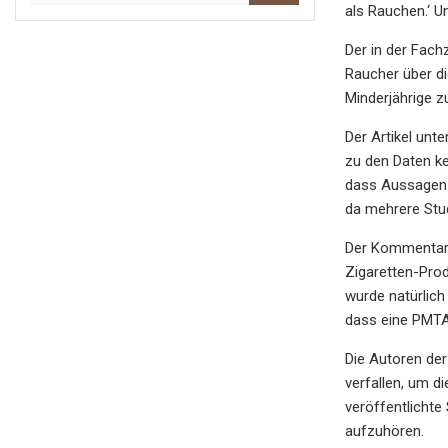
als Rauchen.‘ Un
Der in der Fach
Raucher über di
Minderjährige z
Der Artikel unt
zu den Daten k
dass Aussagen w
da mehrere Stu
Der Kommentar 
Zigaretten-Pro
wurde natürlich
dass eine PMTA
Die Autoren der
verfallen, um d
veröffentlichte
aufzuhören.