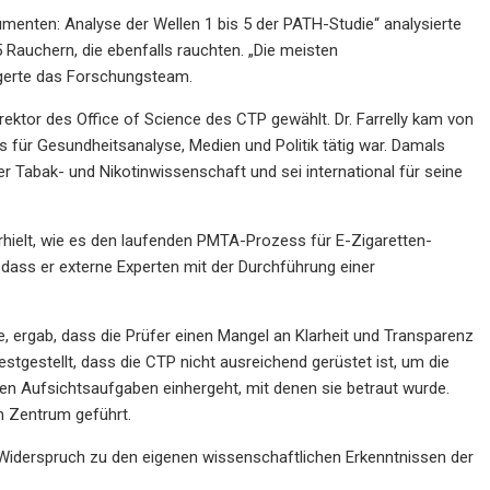
menten: Analyse der Wellen 1 bis 5 der PATH-Studie“ analysierte
auchern, die ebenfalls rauchten. „Die meisten
lgerte das Forschungsteam.
ektor des Office of Science des CTP gewählt. Dr. Farrelly kam von
 für Gesundheitsanalyse, Medien und Politik tätig war. Damals
 Tabak- und Nikotinwissenschaft und sei international für seine
erhielt, wie es den laufenden PMTA-Prozess für E-Zigaretten-
dass er externe Experten mit der Durchführung einer
e, ergab, dass die Prüfer einen Mangel an Klarheit und Transparenz
tgestellt, dass die CTP nicht ausreichend gerüstet ist, um die
n Aufsichtsaufgaben einhergeht, mit denen sie betraut wurde.
m Zentrum geführt.
iderspruch zu den eigenen wissenschaftlichen Erkenntnissen der