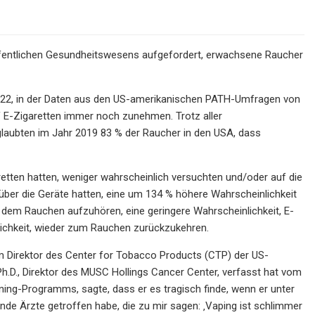
öffentlichen Gesundheitswesens aufgefordert, erwachsene Raucher
2022, in der Daten aus den US-amerikanischen PATH-Umfragen von
f E-Zigaretten immer noch zunehmen. Trotz aller
 glaubten im Jahr 2019 83 % der Raucher in den USA, dass
retten hatten, weniger wahrscheinlich versuchten und/oder auf die
über die Geräte hatten, eine um 134 % höhere Wahrscheinlichkeit
 dem Rauchen aufzuhören, eine geringere Wahrscheinlichkeit, E-
nlichkeit, wieder zum Rauchen zurückzukehren.
m Direktor des Center for Tobacco Products (CTP) der US-
Ph.D., Direktor des MUSC Hollings Cancer Center, verfasst hat vom
g-Programms, sagte, dass er es tragisch finde, wenn er unter
ende Ärzte getroffen habe, die zu mir sagen: ‚Vaping ist schlimmer