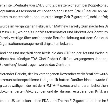
dem Titel „Verläufe von ENDS und Zigarettenkonsum bei Doppelkonsu
Population Assessment of Tobacco and Health (PATH)-Studie an 545 R
ten rauchten oder konsumierten lange Zeit Zigaretten“, schlussfo
wurde im vergangenen Februar Dr. Matthew Farrelly zum nächsten Dir
al zum CTP, wo er als Chefwissenschaftler und Direktor des Zentrums
Farrelly verfüge über umfassende Berufserfahrung auf dem Gebiet der
Organisationsmanagementfähigkeiten bekannt.
ändigen und unerbittlichen Kritik, die das CTP an der Art und Weise 
habt hat, kündigte FDA-Chef Robert Califf im vergangenen Jahr an, 
ewertung“ beauftragen werde das Zentrum.
ltierender Bericht, der im vergangenen Dezember veröffentlicht wurd
ommunikationsprobleme festgestellt hatten. Darüber hinaus wurde fes
ng zu bewältigen, die mit dem PMTA-Prozess und anderen behördliche
 dokumentierten Abkürzungen und der daraus resultierenden Kritik a
en der US-amerikanischen FDA zum Thema E-Zigaretten stehen im W