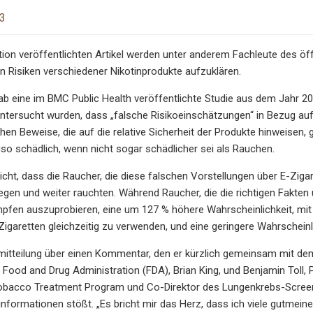
23
ction veröffentlichten Artikel werden unter anderem Fachleute des 
ven Risiken verschiedener Nikotinprodukte aufzuklären.
gab eine im BMC Public Health veröffentlichte Studie aus dem Jahr 
ntersucht wurden, dass „falsche Risikoeinschätzungen“ in Bezug au
hen Beweise, die auf die relative Sicherheit der Produkte hinweisen,
o schädlich, wenn nicht sogar schädlicher sei als Rauchen.
icht, dass die Raucher, die diese falschen Vorstellungen über E-Ziga
gen und weiter rauchten. Während Raucher, die die richtigen Fakten 
pfen auszuprobieren, eine um 127 % höhere Wahrscheinlichkeit, mit
Zigaretten gleichzeitig zu verwenden, und eine geringere Wahrschei
mitteilung über einen Kommentar, den er kürzlich gemeinsam mit de
Food and Drug Administration (FDA), Brian King, und Benjamin Toll, 
bacco Treatment Program und Co-Direktor des Lungenkrebs-Screenin
informationen stößt. „Es bricht mir das Herz, dass ich viele gutmein