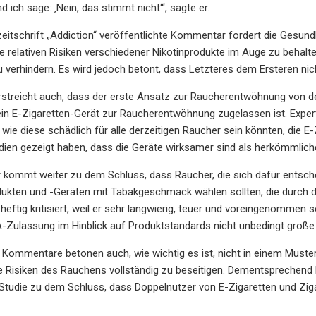
d ich sage: ‚Nein, das stimmt nicht‘“, sagte er.
zeitschrift „Addiction“ veröffentlichte Kommentar fordert die Gesun
e relativen Risiken verschiedener Nikotinprodukte im Auge zu behalte
u verhindern. Es wird jedoch betont, dass Letzteres dem Ersteren nic
erstreicht auch, dass der erste Ansatz zur Raucherentwöhnung von 
ein E-Zigaretten-Gerät zur Raucherentwöhnung zugelassen ist. Exp
ie diese schädlich für alle derzeitigen Raucher sein könnten, die E-
dien gezeigt haben, dass die Geräte wirksamer sind als herkömmlich
kommt weiter zu dem Schluss, dass Raucher, die sich dafür entsche
dukten und -Geräten mit Tabakgeschmack wählen sollten, die durch
 heftig kritisiert, weil er sehr langwierig, teuer und voreingenommen
-Zulassung im Hinblick auf Produktstandards nicht unbedingt große
 Kommentare betonen auch, wie wichtig es ist, nicht in einem Must
ie Risiken des Rauchens vollständig zu beseitigen. Dementsprechend
 Studie zu dem Schluss, dass Doppelnutzer von E-Zigaretten und Zig