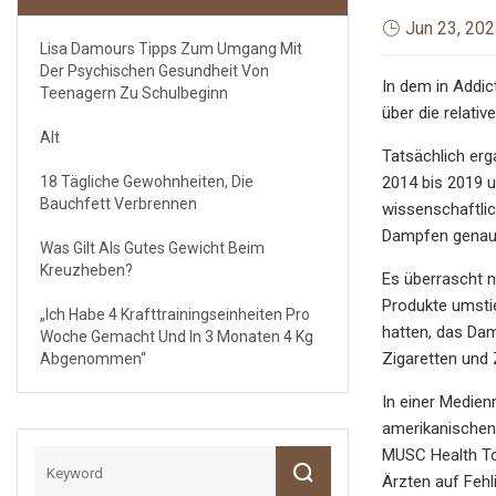
Jun 23, 20
Lisa Damours Tipps Zum Umgang Mit
Der Psychischen Gesundheit Von
In dem in Addi
Teenagern Zu Schulbeginn
über die relati
Alt
Tatsächlich er
18 Tägliche Gewohnheiten, Die
2014 bis 2019 u
Bauchfett Verbrennen
wissenschaftlic
Dampfen genaus
Was Gilt Als Gutes Gewicht Beim
Kreuzheben?
Es überrascht n
Produkte umstie
„Ich Habe 4 Krafttrainingseinheiten Pro
hatten, das Dam
Woche Gemacht Und In 3 Monaten 4 Kg
Zigaretten und 
Abgenommen“
In einer Medien
amerikanischen 
MUSC Health To
Ärzten auf Fehl