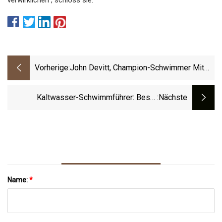
Vorherige:
John Devitt, Champion-Schwimmer Mit
Einer Angelaufenen Goldmedaille, Stirbt
Im Alter Von 86 Jahren
Kaltwasser-Schwimmführer: Beste
:nächste
Kaltwasser-Schwimmausrüstung
Großbritannien 2023
Name:
*