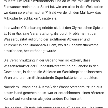
musste, um Müll einzusammeln, und da wurde mir klar: Wenn
Freiwasser mein neuer Sport ist, wie um alles in der Welt sollen
wir dann so weitermachen?“ Bald werde ich den Müll bzw. das
Mikroplastik schlucken“, sagte sie.
Ihre wahre Offenbarung erlebte sie bei den Olympischen Spielen
2016 in Rio: Eine Veranstaltung, die durch Probleme mit der
Wasserqualität aufgrund der sichtbaren Abwässer und
Trümmer in der Guanabara-Bucht, wo die Segelwettbewerbe
stattfanden, beeinträchtigt wurde.
Die Verschmutzung in der Gegend war so extrem, dass
Wissenschaftler der Bundesuniversität Rio de Janeiro in den
Gewässern, in denen die Athleten an Wettkämpfen teilnahmen,
Viren und arzneimittelresistente Superbakterien entdeckten.
Nachdem Liivand das Ausmaß der Wasserverschmutzung aus
erster Hand gesehen hatte, war er entschlossen, einen härteren
Kampf aufzunehmen als jeder andere Konkurrent.
„Ich dachte: ‚Oh nein, ich muss etwas tun‘“, sagte sie. „‚Ich kann