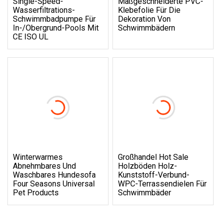
Single-Speed-
Maßgeschneiderte PVC-
Wasserfiltrations-
Klebefolie Für Die
Schwimmbadpumpe Für
Dekoration Von
In-/Obergrund-Pools Mit
Schwimmbädern
CE ISO UL
Winterwarmes
Großhandel Hot Sale
Abnehmbares Und
Holzböden Holz-
Waschbares Hundesofa
Kunststoff-Verbund-
Four Seasons Universal
WPC-Terrassendielen Für
Pet Products
Schwimmbäder