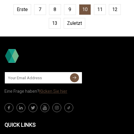
Erste
7
8
9
10
11
12
13
Zuletzt
Eine Frage haben?
Klicken Sie hier
QUICK LINKS