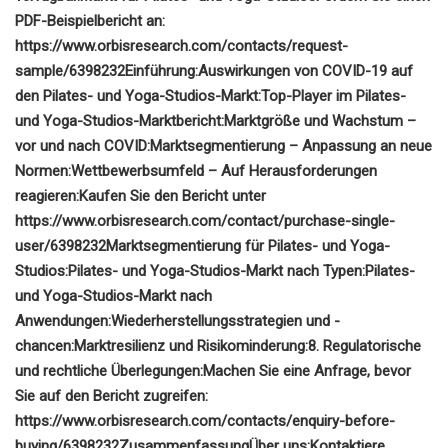
PDF-Beispielbericht an:
https://www.orbisresearch.com/contacts/request-
sample/6398232
Einführung:
Auswirkungen von COVID-19 auf
den Pilates- und Yoga-Studios-Markt:
Top-Player im Pilates-
und Yoga-Studios-Marktbericht:
Marktgröße und Wachstum –
vor und nach COVID:
Marktsegmentierung – Anpassung an neue
Normen:
Wettbewerbsumfeld – Auf Herausforderungen
reagieren:
Kaufen Sie den Bericht unter
https://www.orbisresearch.com/contact/purchase-single-
user/6398232
Marktsegmentierung für Pilates- und Yoga-
Studios:
Pilates- und Yoga-Studios-Markt nach Typen:
Pilates-
und Yoga-Studios-Markt nach
Anwendungen:
Wiederherstellungsstrategien und -
chancen:
Marktresilienz und Risikominderung:
8. Regulatorische
und rechtliche Überlegungen:
Machen Sie eine Anfrage, bevor
Sie auf den Bericht zugreifen:
https://www.orbisresearch.com/contacts/enquiry-before-
buying/6398232
Zusammenfassung
Über uns:
Kontaktiere