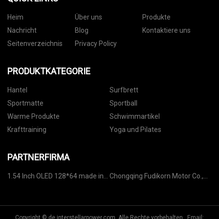
Heim
Über uns
Produkte
Nachricht
Blog
Kontaktiere uns
Seitenverzeichnis
Privacy Policy
PRODUKTKATEGORIE
Hantel
Surfbrett
Sportmatte
Sportball
Warme Produkte
Schwimmartikel
Krafttraining
Yoga und Pilates
PARTNERFIRMA
1.54 Inch OLED 128*64 made in
Chongqing Fudikorn Motor Co.,
China
Ltd
Copyright © de.interstellarpower.com, Alle Rechte vorbehalten. Email: